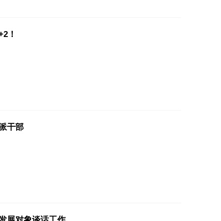
+2！
派干部
发展对象谈话工作