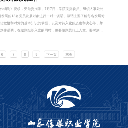
作细则》要求，受党委指派，7月7日，学院党委委员、组织人事处处
年新发展的13名党员发展对象进行一对一谈话。谈话主要了解每名发展对
思想觉悟和对党的基本知识的掌握，以及对待入党的态度和决心等，并
。刘斐强调，在做到组织入党的同时，更要做到思想上入党。要时刻牢
修炼自己、以党员的标准规...
6
7
8
9
下一页
末页