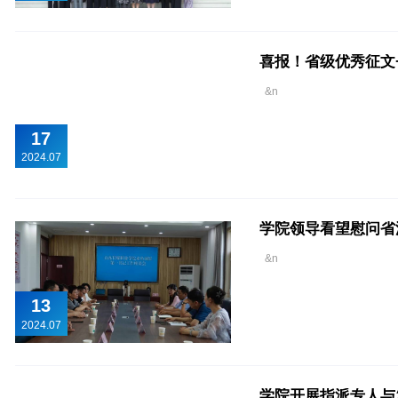
喜报！省级优秀征文
&n
17
2024.07
学院领导看望慰问省
&n
13
2024.07
学院开展指派专人与