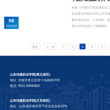
根据《中国共产党发展党员工
长刘斐对学院2024年上半
08
象对党的认识、入党动机、
2024.07
有针对性地进行了讲解辅导
记党员身份，始终以党章的规定
首页
上一页
1
2
3
4
5
山东传媒职业学院(章丘校区)
地址: 济南市章丘区经十东路8678号
电话: 0531-82940865
山东传媒职业学院(文东校区)
地址 : 山东省济南市历下区文化东路18号