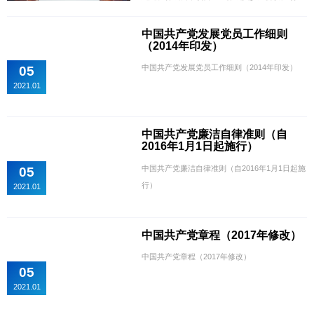
芸强调，经过前期大量调研，集思广益，多次讨
论，学院“先锋服务1+N”党建品牌创建方案已基
中国共产党发展党员工作细则
（2014年印发）
本成型。在建设过程中，一要突出党建引领和传
媒专业特色，突出先锋服务精神，实现党的建
中国共产党发展党员工作细则（2014年印发）
05
设、人才培养、社会服务有机融合。二要形成合
2021.01
力，不仅要集中项目组成员的力量，还要调动各
基层党组织的积极...
中国共产党廉洁自律准则（自
2016年1月1日起施行）
中国共产党廉洁自律准则（自2016年1月1日起施
05
行）
2021.01
中国共产党章程（2017年修改）
中国共产党章程（2017年修改）
05
2021.01