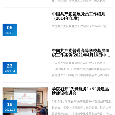
作、动画设计等专业人才的需求，拓宽视野、强
化能力，提升传媒教育专业教学和管理水平，按
照学院年度培训工作安排，经研究，定于12月13
中国共产党发展党员工作细则
（2014年印发）
日-15日在青岛举办党建和专业技术学习培训班。
现将有关事项通知如下：一、培训时间、地点时
中国共产党发展党员工作细则（2014年印发）
05
间：12月13日-15日；地点：青岛市西海岸新
2021.01
区。二、参加人员学院中层以上干部、部分专业
带头人和骨干教师（具体...
中国共产党普通高等学校基层组
织工作条例(2021年4月16日中共
中央发布)
中国共产党普通高等学校基层组织工作条例
23
（2009年11月5日中共中央政治局常委会会议审
2021.04
议批准 2010年8月13日中共中央发布 ;2021年2月
26日中共中央政治局会议修订 2021年4月16日中
共中央发布）
学院召开“先锋服务1+N”党建品
牌建设推进会
3月17日，学院召开“先锋服务1+N”党建品牌建设
19
推进会。党委书记孙茜芸，党委委员、组织人事
2021.03
处处长郭成良，项目组全体成员参加会议。 孙茜