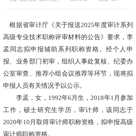
根据省审计厅
《
关于报送2025年度审计系列
高级专业技术职称评审材料的公告
》
要求，
李
孟
同志拟
申报辅助系列
职称资格。经个人申
报
、
业务部门
初审，组织人事处复核
、
纪委办
公室审查
、
推荐小组会议推荐等环节，现将
拟
申报人员有关
情况
予以公示
。
李孟，女，
1992年6月生，2018年1月参加
工作，硕士研究生学历，审计师，该同志于
2020
年
10
月
取得审计师职称资格
，拟申报
高级
审计师
职称资格
。