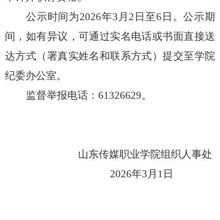
公示时间为
202
6
年
3
月
2
日至
6
日
。
公示期
间，
如有异议，
可通过
实名电话或书面直接送
达方式（署真实姓名和联系方式）提交至学院
纪委办公室
。
监督举报电话：
61326629
。
山东传媒职业学院组织人事处
202
6
年
3
月
1
日