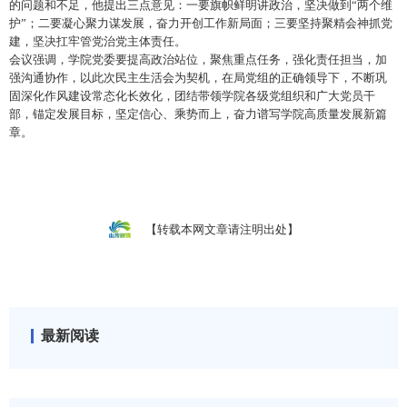
的问题和不足，他提出三点意见
：一要旗帜鲜明讲政治，坚决做到
“两个维
护”；二要凝心聚力谋发展，奋力开创工作新局面；三要坚持聚精会神抓党
建，坚决扛牢管党治党主体责任。
会议强调，学院党委要提高政治站位，聚焦重点任务，强化责任担当，加
强沟通协作
，
以此次民主生活会为契机
，在局党组的正确领导下，不断巩
固深化作风建设常态化长效化，团结带领学院各级党组织和广大党员干
部，锚定发展目标，坚定信心、乘势而上，
奋力谱写
学院高质量发展新篇
章
。
【转载本网文章请注明出处】
最新阅读