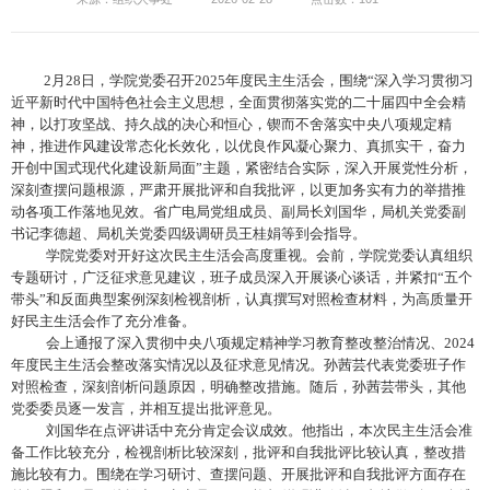
2
月
28
日，学院党委召开
2025
年度民主生活会
，
围绕
“深入学习贯彻习
近平新时代中国特色社会主义思想，全面贯彻落实党的二十届四中全会精
神，以打攻坚战、持久战的决心和恒心，锲而不舍落实中央八项规定精
神，推进作风建设常态化长效化，以优良作风凝心聚力、真抓实干，奋力
开创中国式现代化建设新局面”
主题，
紧密结合实际，
深入开展党性分析，
深刻查摆问题根源，严肃开展批评和自我批评，以更加务实有力的举措推
动各项工作落地见效。省广电局
党组成员
、副局长刘国华
，局机关党委副
书记李德超、局机关党委四级调研员王桂娟
等
到会指导
。
学院党委对开好这次民主生活会高度重视。会前，学院党委认真组织
专题研讨，广泛征求意见建议，班子成员深入开展谈心谈话，
并紧扣
“五个
带头”和反面典型案例深刻检视剖析，
认真撰写对照检查材料，为高质量开
好民主生活会作了充分准备。
会上通报了深入贯彻中央八项规定精神学习教育整改整治情况、
2024
年度民主生活会整改落实情况以及
征求意见
情况。孙茜芸代表党委班子作
对照检查，
深刻
剖析问题原因，明确整改措施。
随后，孙茜芸
带头
，
其他
党委委员
逐一发言，
并相互提出
批评
意见
。
刘国华在点评讲话中充分肯定会议成效
。
他指出，
本次民主生活会准
备工作比较充分
，检视剖析比较深刻，批评和自我批评比较认真，整改措
施比较有力
。
围绕在学习研讨、查摆问题、开展批评和自我批评方面存在